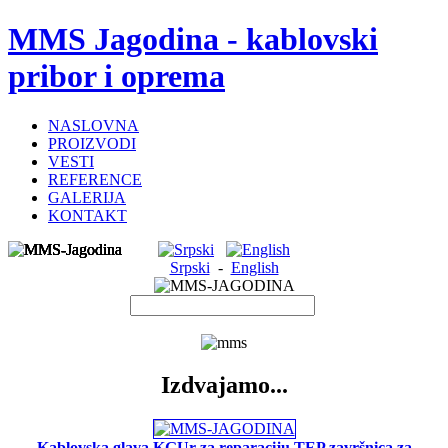
MMS Jagodina - kablovski
pribor i oprema
NASLOVNA
PROIZVODI
VESTI
REFERENCE
GALERIJA
KONTAKT
Srpski
-
English
Izdvajamo...
Kablovska glava KGUr za reparaciju TEP završnica za