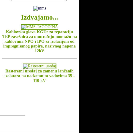
Izdvajamo...
Kablovska glava KGUr za reparaciju
TEP završnica za unutrašnju montažu na
kablovima NPO i IPO sa izolacijom od
impregnisanog papira, nazivnog napona
12kV
Rasteretni uređaj za zamenu lančanih
izolatora na nadzemnim vodovima 35 -
110 kV