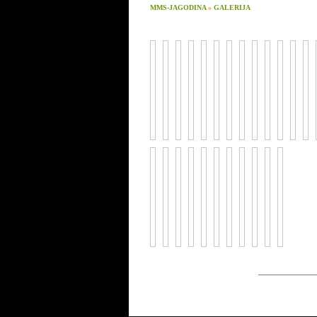
MMS-JAGODINA
»
GALERIJA