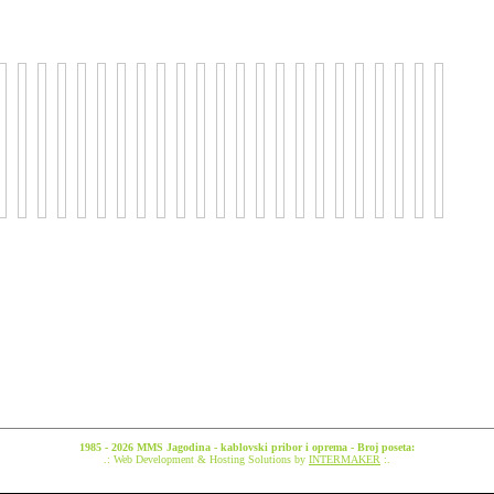
1985 - 2026 MMS Jagodina - kablovski pribor i oprema - Broj poseta:
.: Web Development & Hosting Solutions by
INTERMAKER
:.