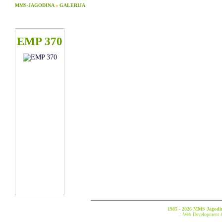
MMS-JAGODINA
»
GALERIJA
EMP 370
1985 - 2026 MMS Jagodina
.: Web Development 