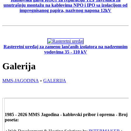
unutrašnju montažu na kablovima NPO i IPO sa izolacijom od
impregnisanog papira, nazivnog napona 12kV
Rasteretni uređaj za zamenu lančanih izolatora na nadzemnim
vodovima 35 - 110 kV
Galerija
MMS-JAGODINA
»
GALERIJA
1985 - 2026 MMS Jagodina - kablovski pribor i oprema - Broj
poseta: