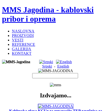
MMS Jagodina - kablovski
pribor i oprema
NASLOVNA
PROIZVODI
VESTI
REFERENCE
GALERIJA
KONTAKT
Srpski
-
English
Izdvajamo...
Kablovska glava KGUr za reparaciju TEP završnica za